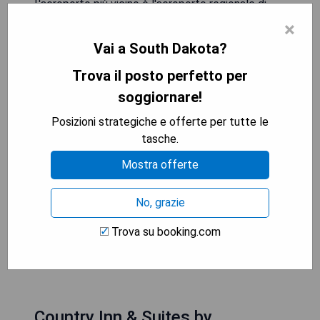
L'aeroporto più vicino è l'aeroporto regionale di
Rapid City, situato ad una distanza di 45 km dalla
×
locanda.
Vai a South Dakota?
- Terrazza per godersi il panorama
Trova il posto perfetto per
- Camere climatizzate per un soggiorno
soggiornare!
confortevole
Posizioni strategiche e offerte per tutte le
- Connessione WiFi gratuita disponibile in tutta la
tasche.
struttura
- Possibilità di avere una camera con balcone e
Mostra offerte
vista sulle montagne
- Opportunità per giocare a biliardo durante il
No, grazie
soggiorno
Trova su booking.com
MOSTRA I PREZZI
Country Inn & Suites by