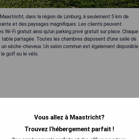
Maastricht, dans la région de Limburg, à seulement 5 km de
axante et des paysages magnifiques. Les clients peuvent
ès Wi-Fi gratuit ainsi qu'un parking privé gratuit sur place. Chaque
e table partagée. Toutes les chambres disposent d'une salle de
s et un sèche-cheveux. Un salon commun est également disponible
e golf ou le vélo.
 LA DISPONIBILITÉ
Vous allez à Maastricht?
Trouvez l'hébergement parfait !