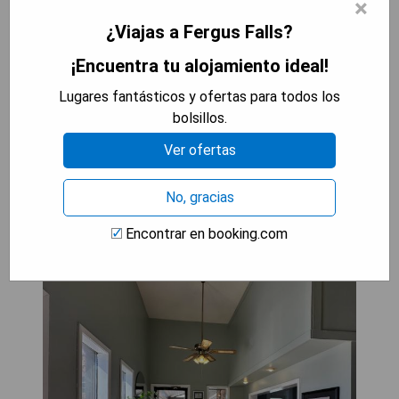
×
- Estacionamiento gratuito disponible.
¿Viajas a Fergus Falls?
- Acceso fácil a servicios de streaming.
¡Encuentra tu alojamiento ideal!
MOSTRAR PRECIOS
Lugares fantásticos y ofertas para todos los
bolsillos.
Ver ofertas
Hotel 8
No, gracias
Encontrar en booking.com