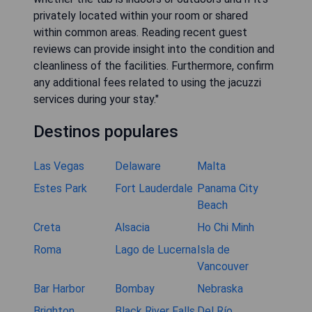
privately located within your room or shared
within common areas. Reading recent guest
reviews can provide insight into the condition and
cleanliness of the facilities. Furthermore, confirm
any additional fees related to using the jacuzzi
services during your stay."
Destinos populares
Las Vegas
Delaware
Malta
Estes Park
Fort Lauderdale
Panama City
Beach
Creta
Alsacia
Ho Chi Minh
Roma
Lago de Lucerna
Isla de
Vancouver
Bar Harbor
Bombay
Nebraska
Brighton
Black River Falls
Del Río