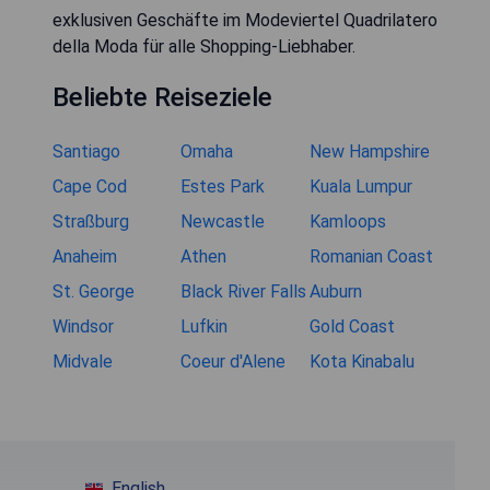
exklusiven Geschäfte im Modeviertel Quadrilatero
della Moda für alle Shopping-Liebhaber.
Beliebte Reiseziele
Santiago
Omaha
New Hampshire
Cape Cod
Estes Park
Kuala Lumpur
Straßburg
Newcastle
Kamloops
Anaheim
Athen
Romanian Coast
St. George
Black River Falls
Auburn
Windsor
Lufkin
Gold Coast
Midvale
Coeur d'Alene
Kota Kinabalu
English