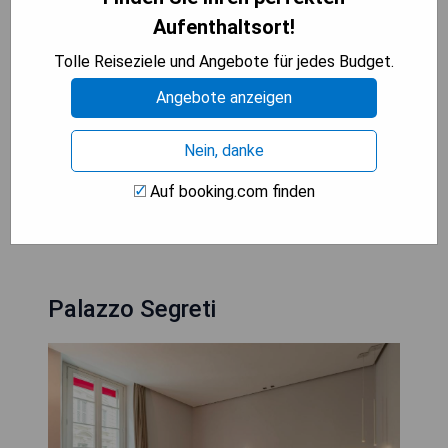
- Pro: Zentrale Lage in der Nähe von
Aufenthaltsort!
Einkaufsmöglichkeiten und Sehenswürdigkeiten
Tolle Reiseziele und Angebote für jedes Budget.
- Contra: Möglicherweise hohe Preise aufgrund
Angebote anzeigen
der erstklassigen Lage
- Contra: Begrenzte Anzahl an Parkplätzen
Nein, danke
verfügbar
Auf booking.com finden
PREISE ANZEIGEN
Palazzo Segreti