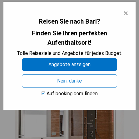
- Private Parkmöglichkeiten
×
- Zugang zu einem Whirlpool
Reisen Sie nach Bari?
- Italienisches Frühstück inklusive
- Nähe zum Strand und zur Innenstadt
Finden Sie Ihren perfekten
Aufenthaltsort!
PREISE ANZEIGEN
Tolle Reiseziele und Angebote für jedes Budget.
Angebote anzeigen
Dilman Luxury Stay: King Room
Nein, danke
with Spa Bath
Auf booking.com finden